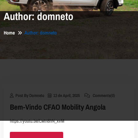
Author:
domneto
Home
Author: domneto
Post By Domneto
13 de April, 2025
Comments(0)
Bem-Vindo CFAO Mobility Angola
https://youtu.be/Lwtn8hN_xvM