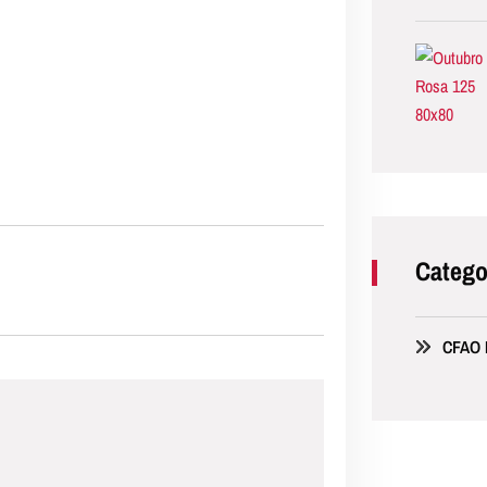
Catego
CFAO M