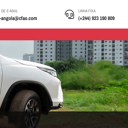
DE E-MAIL
LINHA FIXA
k-angola@cfao.com
(+244) 923 190 809