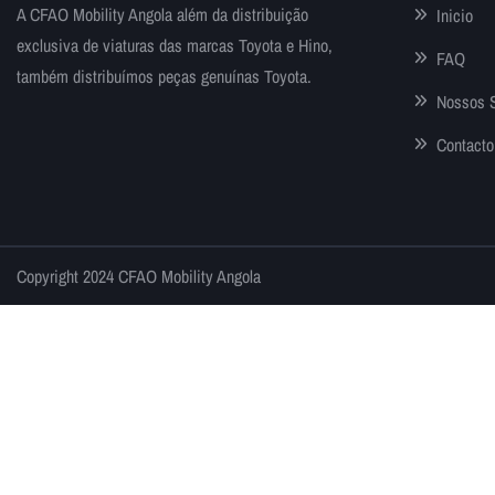
A CFAO Mobility Angola além da distribuição
Inicio
exclusiva de viaturas das marcas Toyota e Hino,
FAQ
também distribuímos peças genuínas Toyota.
Nossos 
Contacto
Copyright 2024 CFAO Mobility Angola