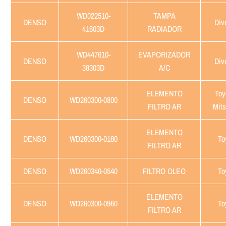
WD022510-
TAMPA
DENSO
Div
41603D
RADIADOR
WD447610-
EVAPORIZADOR
DENSO
Div
38303D
A/C
ELEMENTO
Toy
DENSO
WD260300-0800
FILTRO AR
Mits
ELEMENTO
DENSO
WD260300-0180
To
FILTRO AR
DENSO
WD260340-0540
FILTRO OLEO
To
ELEMENTO
DENSO
WD260300-0960
To
FILTRO AR