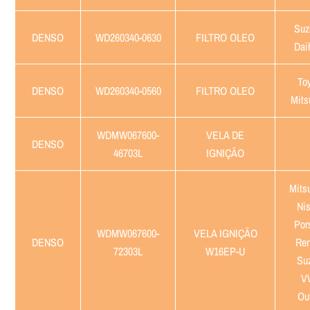
Suz
DENSO
WD260340-0630
FILTRO OLEO
Dai
Toy
DENSO
WD260340-0560
FILTRO OLEO
Mits
WDMW067600-
VELA DE
DENSO
46703L
IGNIÇÃO
Mitsu
Nis
Por
WDMW067600-
VELA IGNIÇÃO
DENSO
Ren
72303L
W16EP-U
Suz
V
Out