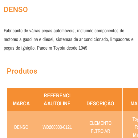
DENSO
Fabricante de várias peças automóveis, incluindo componentes de
motores a gasolina e diesel, sistemas de ar condicionado, limpadores e
peças de ignição. Parceiro Toyota desde 1949
Produtos
REFERÊNCI
MARCA
A AUTOLINE
DESCRIÇÃO
MA
Toy
ELEMENTO
DENSO
WD260300-0121
F
FLTRO AR
Ma